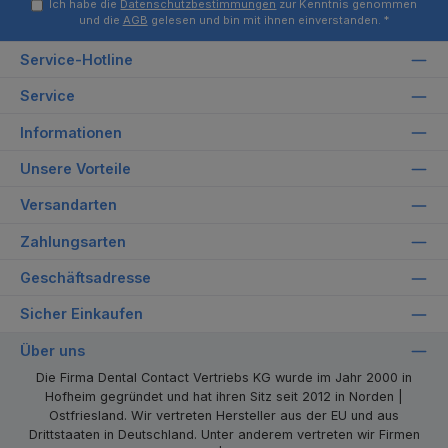
Ich habe die
Datenschutzbestimmungen
zur Kenntnis genommen
und die
AGB
gelesen und bin mit ihnen einverstanden.
*
Service-Hotline
Service
Informationen
Unsere Vorteile
Versandarten
Zahlungsarten
Geschäftsadresse
Sicher Einkaufen
Über uns
Die Firma Dental Contact Vertriebs KG wurde im Jahr 2000 in
Hofheim gegründet und hat ihren Sitz seit 2012 in Norden |
Ostfriesland. Wir vertreten Hersteller aus der EU und aus
Drittstaaten in Deutschland. Unter anderem vertreten wir Firmen