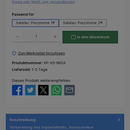
Preise exkl. MwSt. zzgl. Versandkosten
auswählen
Passend für
Satelec Piezotome 1®
Satelec Piezotome 2®
Produkt Anzahl: Gib den gewünschten Wert ein oder benutze die Schaltfl
In den Warenkorb
Zum Merkzettel hinzufügen
Produktnummer:
XP-XS-IM2A
Lieferzeit:
1-3 Tage
Dieses Produkt weiterempfehlen:
Beschreibung
Vorbereitung des Implantatbetts, insbesondere