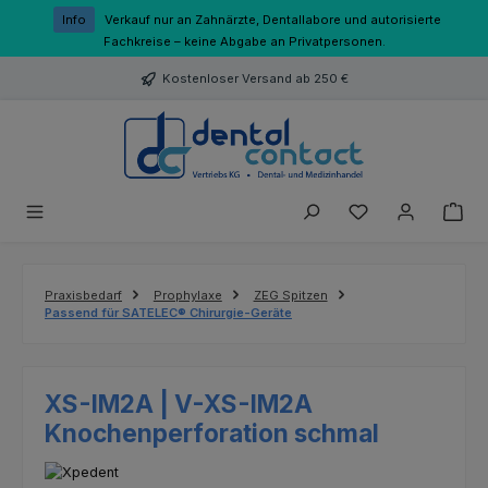
Zum Hauptinhalt springen
Info
Verkauf nur an Zahnärzte, Dentallabore und autorisierte
Fachkreise – keine Abgabe an Privatpersonen.
Kostenloser Versand ab 250 €
Du hast 0 Produk
Praxisbedarf
Prophylaxe
ZEG Spitzen
Passend für SATELEC® Chirurgie-Geräte
XS-IM2A | V-XS-IM2A
Knochenperforation schmal