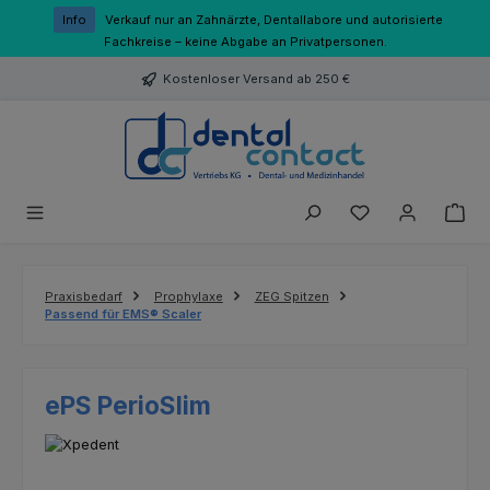
Zum Hauptinhalt springen
Info
Verkauf nur an Zahnärzte, Dentallabore und autorisierte
Fachkreise – keine Abgabe an Privatpersonen.
Kostenloser Versand ab 250 €
Du hast 0 Produk
Praxisbedarf
Prophylaxe
ZEG Spitzen
Passend für EMS® Scaler
ePS PerioSlim