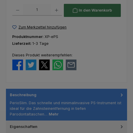
Produkt Anzahl: Gib den gewünschten Wert ein oder benutze die Schaltfl
In den Warenkorb
Zum Merkzettel hinzufügen
Produktnummer:
XP-ePS
Lieferzeit:
1-3 Tage
Dieses Produkt weiterempfehlen:
Beschreibung
PerioSlim. Das schnelle und minimalinvasive PS-Instrument ist
ideal für die Zahnsteinentfernung in tiefen
Parodontaltaschen…
Mehr
Eigenschaften