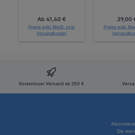
Regulärer Preis:
Regulär
Ab
41,40 €
29,00 
Preise exkl. MwSt. zzgl.
Preise exkl. MwS
Versandkosten
Versandko
In den Wa
Kostenloser Versand ab 250 €
Versa
Abonnieren
Sie wer