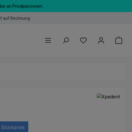
abe an Privatpersonen.
f auf Rechnung
Du hast 0 Produkte au
Stückpreis