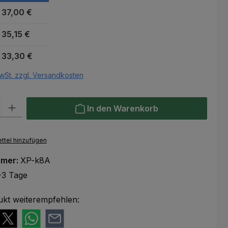
37,00 €
35,15 €
33,30 €
wSt. zzgl. Versandkosten
l: Gib den gewünschten Wert ein oder benutze die Schaltflächen um
In den Warenkorb
ttel hinzufügen
mmer:
XP-k8A
-3 Tage
ukt weiterempfehlen: