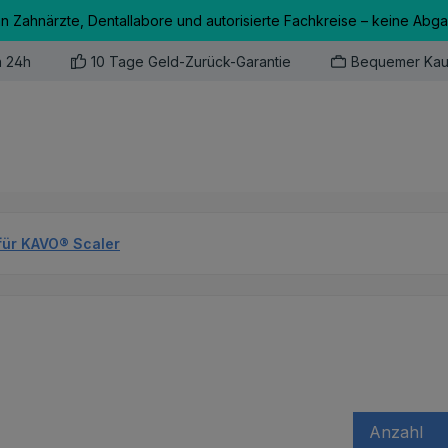
an Zahnärzte, Dentallabore und autorisierte Fachkreise – keine Abg
n 24h
10 Tage Geld-Zurück-Garantie
Bequemer Kau
für KAVO® Scaler
Anzahl