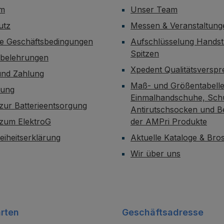
um
Unser Team
utz
Messen & Veranstaltung
ne Geschäftsbedingungen
Aufschlüsselung Handst
Spitzen
sbelehrungen
Xpedent Qualitätsversp
und Zahlung
Maß- und Größentabelle
dung
Einmalhandschuhe, Sch
zur Batterieentsorgung
Antirutschsocken und B
 zum ElektroG
der AMPri Produkte
reiheitserklärung
Aktuelle Kataloge & Br
Wir über uns
rten
Geschäftsadresse