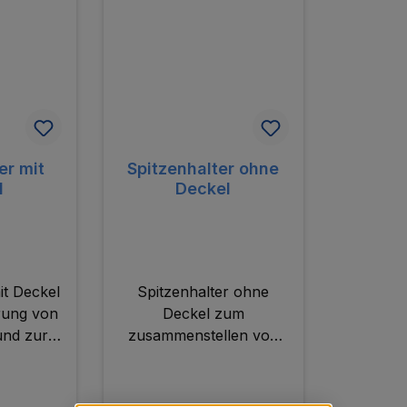
er mit
Spitzenhalter ohne
l
Deckel
it Deckel
Spitzenhalter ohne
rung von
Deckel zum
und zur
zusammenstellen von
lung von
individuellen Spitzensets.
ts.