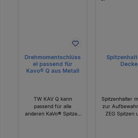
Drehmomentschlüss
Spitzenhalt
el passend für
Decke
Kavo® Q aus Metall
TW KAV Q kann
Spitzenhalter m
passend für alle
zur Aufbewah
anderen KaVo® Spitzen
ZEG Spitzen 
verwendet werden -
Zusammenstel
ausser für PiezoLED® &
Spitzense
PIEZOsoft®