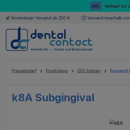
Info
Verkauf nur 
m Hauptinhalt springen
Zur Suche springen
Zur Hauptnavigation springen
Kostenloser Versand ab 250 €
Versand innerhalb vo
Praxisbedarf
Prophylaxe
ZEG Spitzen
Passend 
k8A Subgingival
Bildergalerie überspringen