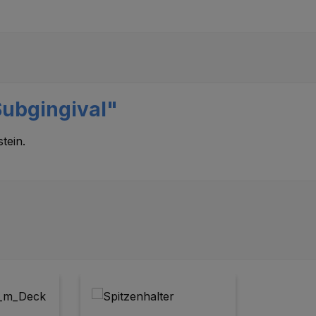
Subgingival"
tein.