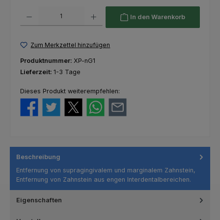
Produkt Anzahl: Gib den gewünschten Wert ein oder benutze die Schaltfl
In den Warenkorb
Zum Merkzettel hinzufügen
Produktnummer:
XP-nG1
Lieferzeit:
1-3 Tage
Dieses Produkt weiterempfehlen:
Beschreibung
Entfernung von supragingivalem und marginalem Zahnstein,
Entfernung von Zahnstein aus engen Interdentalbereichen.
Eigenschaften