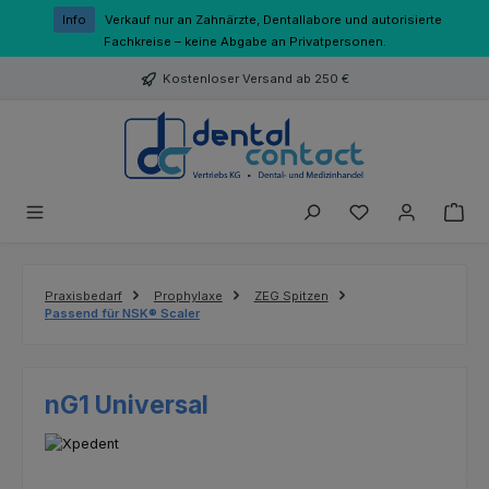
Zum Hauptinhalt springen
Info
Verkauf nur an Zahnärzte, Dentallabore und autorisierte
Fachkreise – keine Abgabe an Privatpersonen.
Kostenloser Versand ab 250 €
Du hast 0 Produk
Praxisbedarf
Prophylaxe
ZEG Spitzen
Passend für NSK® Scaler
nG1 Universal