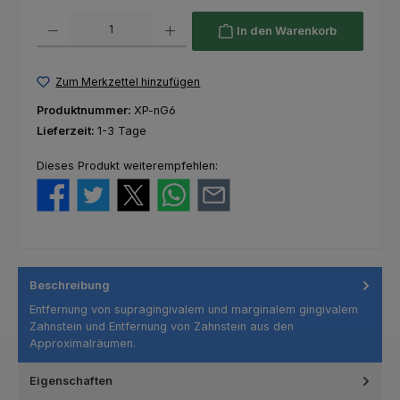
Produkt Anzahl: Gib den gewünschten Wert ein oder benutze die Schaltfl
In den Warenkorb
Zum Merkzettel hinzufügen
Produktnummer:
XP-nG6
Lieferzeit:
1-3 Tage
Dieses Produkt weiterempfehlen:
Beschreibung
Entfernung von supragingivalem und marginalem gingivalem
Zahnstein und Entfernung von Zahnstein aus den
Approximalräumen.
Eigenschaften