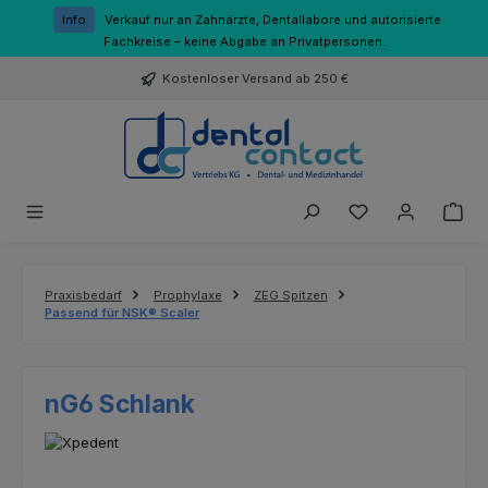
Zum Hauptinhalt springen
Info
Verkauf nur an Zahnärzte, Dentallabore und autorisierte
Fachkreise – keine Abgabe an Privatpersonen.
Kostenloser Versand ab 250 €
Du hast 0 Produk
Praxisbedarf
Prophylaxe
ZEG Spitzen
Passend für NSK® Scaler
nG6 Schlank