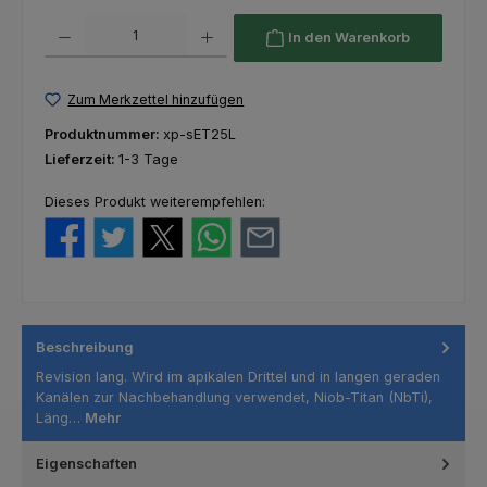
Produkt Anzahl: Gib den gewünschten Wert ein oder benutze die Schaltfl
In den Warenkorb
Zum Merkzettel hinzufügen
Produktnummer:
xp-sET25L
Lieferzeit:
1-3 Tage
Dieses Produkt weiterempfehlen:
Beschreibung
Revision lang. Wird im apikalen Drittel und in langen geraden
Kanälen zur Nachbehandlung verwendet, Niob-Titan (NbTi),
Läng…
Mehr
Eigenschaften