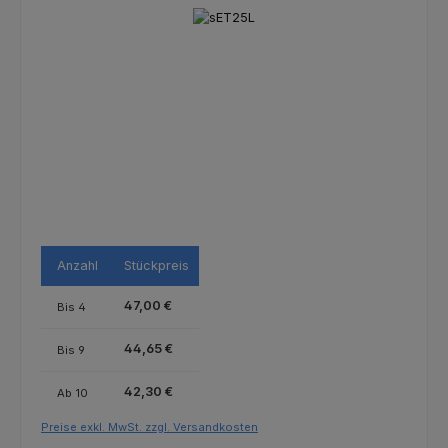
Bildergalerie überspringen
Anzahl
Stückpreis
47,00 €
Bis
4
44,65 €
Bis
9
42,30 €
Ab
10
Preise exkl. MwSt. zzgl. Versandkosten