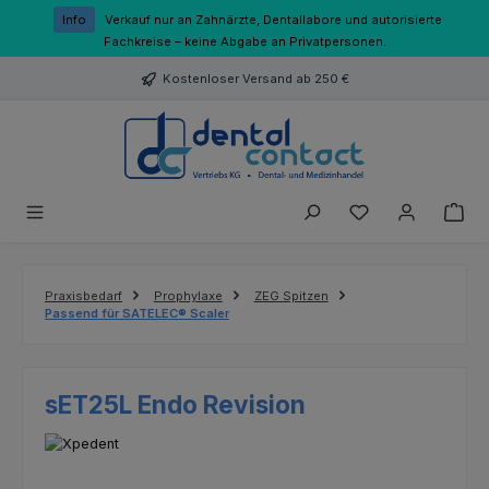
Zum Hauptinhalt springen
Info
Verkauf nur an Zahnärzte, Dentallabore und autorisierte
Fachkreise – keine Abgabe an Privatpersonen.
Kostenloser Versand ab 250 €
Du hast 0 Produk
Praxisbedarf
Prophylaxe
ZEG Spitzen
Passend für SATELEC® Scaler
sET25L Endo Revision