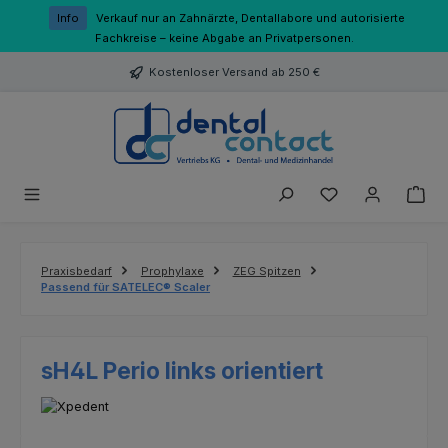
Zum Hauptinhalt springen
Info
Verkauf nur an Zahnärzte, Dentallabore und autorisierte
Fachkreise – keine Abgabe an Privatpersonen.
Kostenloser Versand ab 250 €
Du hast 0 Produk
Praxisbedarf
Prophylaxe
ZEG Spitzen
Passend für SATELEC® Scaler
sH4L Perio links orientiert