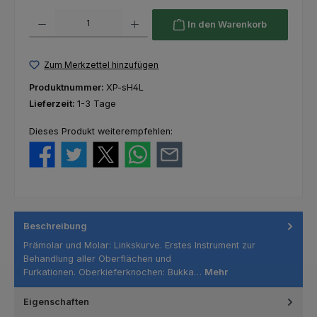
Produkt Anzahl: Gib den gewünschten Wert ein oder benutze die Schaltfl
In den Warenkorb
Zum Merkzettel hinzufügen
Produktnummer:
XP-sH4L
Lieferzeit:
1-3 Tage
Dieses Produkt weiterempfehlen:
Beschreibung
Prämolar und Molar: Linkskurve. Erstes Instrument zur
Behandlung aller Oberflächen und
Furkationen. Oberkieferknochen: Bukka…
Mehr
Eigenschaften