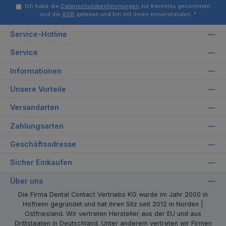
Ich habe die
Datenschutzbestimmungen
zur Kenntnis genommen
und die
AGB
gelesen und bin mit ihnen einverstanden.
*
Service-Hotline
Service
Informationen
Unsere Vorteile
Versandarten
Zahlungsarten
Geschäftsadresse
Sicher Einkaufen
Über uns
Die Firma Dental Contact Vertriebs KG wurde im Jahr 2000 in
Hofheim gegründet und hat ihren Sitz seit 2012 in Norden |
Ostfriesland. Wir vertreten Hersteller aus der EU und aus
Drittstaaten in Deutschland. Unter anderem vertreten wir Firmen