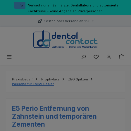
Zum Hauptinhalt springen
Info
Verkauf nur an Zahnärzte, Dentallabore und autorisierte
Fachkreise – keine Abgabe an Privatpersonen.
Kostenloser Versand ab 250 €
Du hast 0 Produk
Praxisbedarf
Prophylaxe
ZEG Spitzen
Passend für EMS® Scaler
E5 Perio Entfernung von
Zahnstein und temporären
Zementen