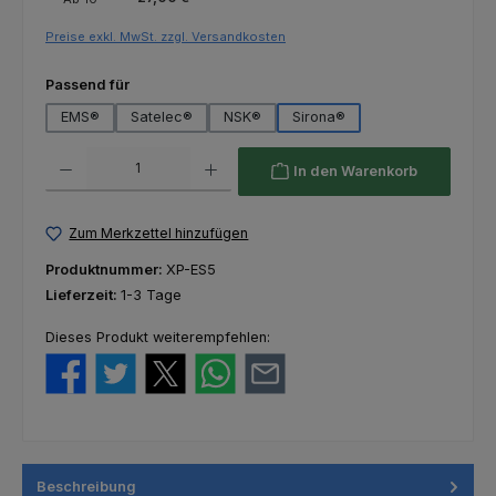
Preise exkl. MwSt. zzgl. Versandkosten
auswählen
Passend für
EMS®
Satelec®
NSK®
Sirona®
Produkt Anzahl: Gib den gewünschten Wert ein oder benutze die Schaltfl
In den Warenkorb
Zum Merkzettel hinzufügen
Produktnummer:
XP-ES5
Lieferzeit:
1-3 Tage
Dieses Produkt weiterempfehlen:
Beschreibung