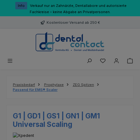
Zum Hauptinhalt springen
Info
Verkauf nur an Zahnärzte, Dentallabore und autorisierte
Fachkreise – keine Abgabe an Privatpersonen.
Kostenloser Versand ab 250 €
Du hast 0 Produk
Praxisbedarf
Prophylaxe
ZEG Spitzen
Passend für EMS® Scaler
G1 | GD1 | GS1 | GN1 | GM1
Universal Scaling