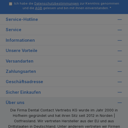
Ich habe die
Datenschutzbestimmungen
zur Kenntnis genommen
und die
AGB
gelesen und bin mit ihnen einverstanden.
*
Service-Hotline
Service
Informationen
Unsere Vorteile
Versandarten
Zahlungsarten
Geschäftsadresse
Sicher Einkaufen
Über uns
Die Firma Dental Contact Vertriebs KG wurde im Jahr 2000 in
Hofheim gegründet und hat ihren Sitz seit 2012 in Norden |
Ostfriesland. Wir vertreten Hersteller aus der EU und aus
Drittstaaten in Deutschland. Unter anderem vertreten wir Firmen