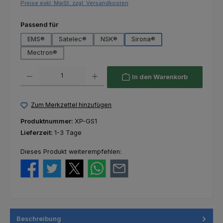
Preise exkl. MwSt. zzgl. Versandkosten
auswählen
Passend für
EMS®
Satelec®
NSK®
Sirona®
Mectron®
Produkt Anzahl: Gib den gewünschten Wert ein oder benutze die Schaltfl
In den Warenkorb
Zum Merkzettel hinzufügen
Produktnummer:
XP-GS1
Lieferzeit:
1-3 Tage
Dieses Produkt weiterempfehlen:
Beschreibung