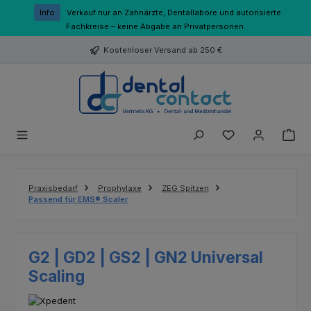
Zum Hauptinhalt springen
Info
Verkauf nur an Zahnärzte, Dentallabore und autorisierte
Fachkreise – keine Abgabe an Privatpersonen.
Kostenloser Versand ab 250 €
Du hast 0 Produk
Praxisbedarf
Prophylaxe
ZEG Spitzen
Passend für EMS® Scaler
G2 | GD2 | GS2 | GN2 Universal
Scaling