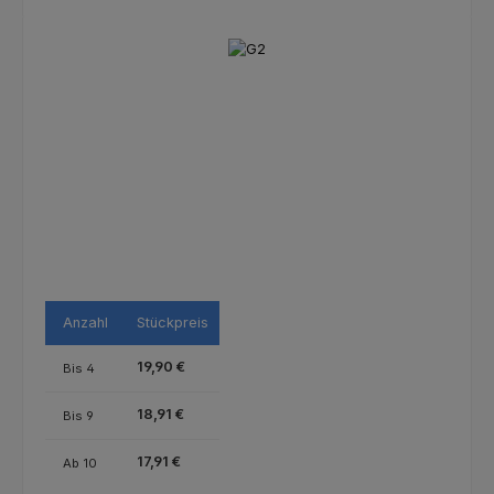
Bildergalerie überspringen
Anzahl
Stückpreis
19,90 €
Bis
4
18,91 €
Bis
9
17,91 €
Ab
10