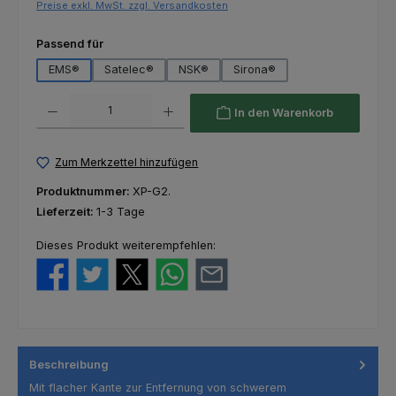
Preise exkl. MwSt. zzgl. Versandkosten
auswählen
Passend für
EMS®
Satelec®
NSK®
Sirona®
Produkt Anzahl: Gib den gewünschten Wert ein oder benutze die Schaltfl
In den Warenkorb
Zum Merkzettel hinzufügen
Produktnummer:
XP-G2.
Lieferzeit:
1-3 Tage
Dieses Produkt weiterempfehlen:
Beschreibung
Mit flacher Kante zur Entfernung von schwerem