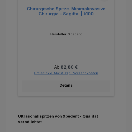
Chirurgische Spitze. Minimalinvasive
Chirurgie - Sagittal | k100
Hersteller:
Xpedent
Regulärer Preis:
Ab
82,80 €
Preise exkl. MwSt. zzgl. Versandkosten
Details
Ultraschallspitzen von Xpedent - Qualität
verpdlichtet