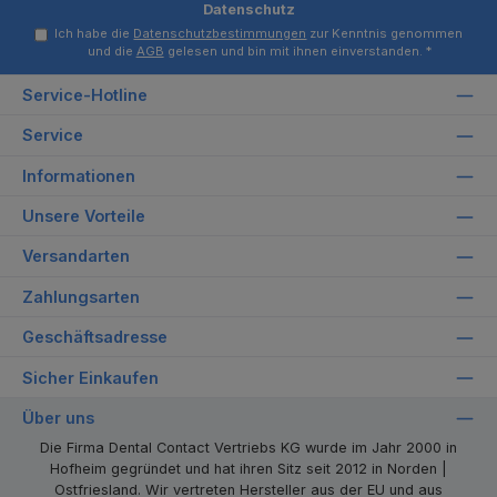
Datenschutz
Ich habe die
Datenschutzbestimmungen
zur Kenntnis genommen
und die
AGB
gelesen und bin mit ihnen einverstanden.
*
Service-Hotline
Service
Informationen
Unsere Vorteile
Versandarten
Zahlungsarten
Geschäftsadresse
Sicher Einkaufen
Über uns
Die Firma Dental Contact Vertriebs KG wurde im Jahr 2000 in
Hofheim gegründet und hat ihren Sitz seit 2012 in Norden |
Ostfriesland. Wir vertreten Hersteller aus der EU und aus