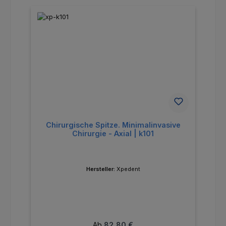
Chirurgische Spitze. Minimalinvasive
Chirurgie - Axial | k101
Hersteller:
Xpedent
Regulärer Preis:
Ab
82,80 €