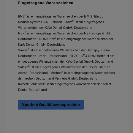
Eingetragene Warenzeichen
®
EMS
ist ein eingetragenes Warenzeichen der E.M.S. Electro
®
Medical Systems S.A., Schweiz | KaVo
ist ein eingetragenes
Warenzeichen der KaVo Dental GmbH, Deutschland
®
NSK
ist ein eingetragenes Warenzeichen der NSK Europe GmbH,
®
Deutschland | SONICflex
ist ein eingetragenes Warenzeichen der
KaVo Dental GmbH, Deutschland
®
Sirona
ist ein eingetragenes Warenzeichen der Dentsply Sirona
®
Deutschland GmbH, Deutschland | PIEZOlux
& SONOsoft® ist ein
eingetragenes Warenzeichen der KaVo Dental GmbH, Deutschland
®
Satelec
ist ein eingetragenes Warenzeichen der Satelec GmbH /
®
Acteon, Deutschland | Mectron
ist ein eingetragenes Warenzeichen
der mectron Deutschland Vertriebs GmbH, Deutschland
Komet® Sonicline® ist ein eingetragenes Warenzeichen der Komet
Dental Deutschland
Xpedent Qualitätsversprechen