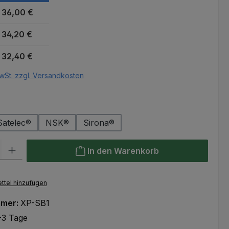
36,00 €
34,20 €
32,40 €
wSt. zzgl. Versandkosten
auswählen
r
Satelec®
NSK®
Sirona®
l: Gib den gewünschten Wert ein oder benutze die Schaltflächen um
In den Warenkorb
ttel hinzufügen
mmer:
XP-SB1
-3 Tage