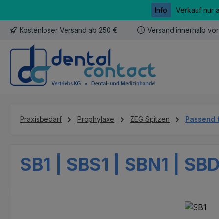
Info
Verkauf nur 
m Hauptinhalt springen
Zur Suche springen
Zur Hauptnavigation springen
Kostenloser Versand ab 250 €
Versand innerhalb vo
Praxisbedarf
Prophylaxe
ZEG Spitzen
Passend 
SB1 | SBS1 | SBN1 | SB
Bildergalerie überspringen