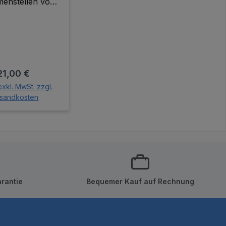
enstellen von
llen Spitzensets.
Regulärer Preis:
21,00 €
exkl. MwSt. zzgl.
sandkosten
den Warenkorb
rantie
Bequemer Kauf auf Rechnung