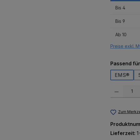
Bis
4
Bis
9
Ab
10
Preise exkl. M
Passend fü
EMS®
Produkt Anzah
Zum Merkze
Produktnu
Lieferzeit:
1