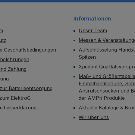
Informationen
um
Unser Team
utz
Messen & Veranstaltung
ne Geschäftsbedingungen
Aufschlüsselung Handst
Spitzen
sbelehrungen
Xpedent Qualitätsversp
und Zahlung
Maß- und Größentabelle
dung
Einmalhandschuhe, Sch
zur Batterieentsorgung
Antirutschsocken und B
 zum ElektroG
der AMPri Produkte
reiheitserklärung
Aktuelle Kataloge & Br
Wir über uns