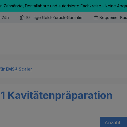
an Zahnärzte, Dentallabore und autorisierte Fachkreise – keine Abg
n 24h
10 Tage Geld-Zurück-Garantie
Bequemer Kau
für EMS® Scaler
D1 Kavitätenpräparation
Anzahl