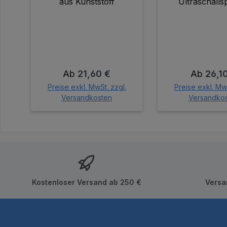
aus Kunststoff
Ultraschallsp
Regulärer Preis:
Regulärer
Ab
21,60 €
Ab
26,1
Preise exkl. MwSt. zzgl.
Preise exkl. MwS
Versandkosten
Versandko
Kostenloser Versand ab 250 €
Versa