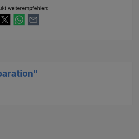
ukt weiterempfehlen:
paration"