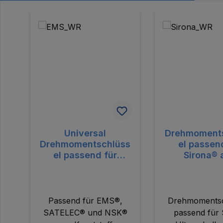
Produktgalerie überspringen
Universal
Drehmoment
Drehmomentschlüss
el passen
el passend für
Sirona® 
EMS®, SATELEC®
Kunstst
und NSK® aus
Kunststoff
Passend für EMS®,
Drehmomentsc
SATELEC® und NSK®
passend für 