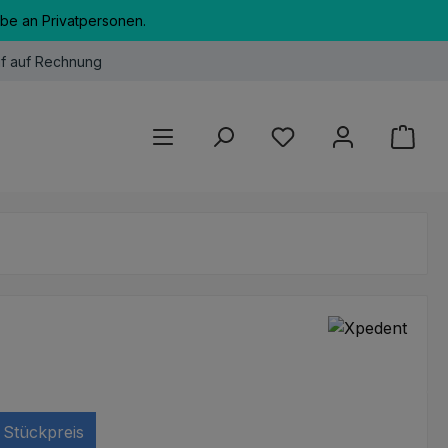
abe an Privatpersonen.
f auf Rechnung
Du hast 0 Produkte au
Stückpreis