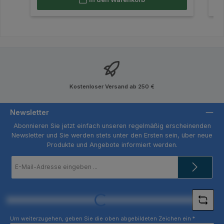
Kostenloser Versand ab 250 €
Newsletter
Abonnieren Sie jetzt einfach unseren regelmäßig erscheinenden
Newsletter und Sie werden stets unter den Ersten sein, über neue
Produkte und Angebote informiert werden.
E-
Mail-
Adresse
*
Loading...
Um weiterzugehen, geben Sie die oben abgebildeten Zeichen ein
*