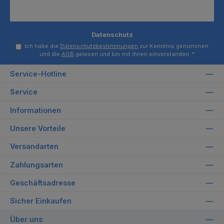
Datenschutz
Ich habe die
Datenschutzbestimmungen
zur Kenntnis genommen
und die
AGB
gelesen und bin mit ihnen einverstanden.
*
Service-Hotline
Service
Informationen
Unsere Vorteile
Versandarten
Zahlungsarten
Geschäftsadresse
Sicher Einkaufen
Über uns