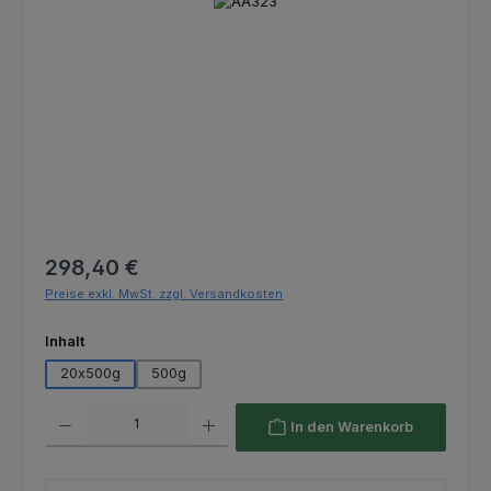
Bildergalerie überspringen
Regulärer Preis:
298,40 €
Preise exkl. MwSt. zzgl. Versandkosten
auswählen
Inhalt
20x500g
500g
Produkt Anzahl: Gib den gewünschten Wert ein oder benutze die Schaltfl
In den Warenkorb