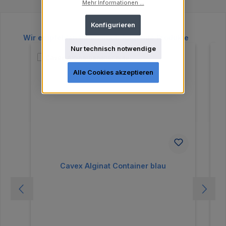
Mehr Informationen ...
Konfigurieren
Produktgalerie überspringen
Wir empfehlen Ihnen noch folgende Produkte
Nur technisch notwendige
Alle Cookies akzeptieren
Cavex Alginat Container blau