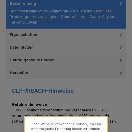
Beschreibung
Benutzerfreundliches Alginat mit visuellem Indikator. Das
Produkt gehört zur jüngsten Generation der Cavex Alginate.
Farbänd…
Mehr
Eigenschaften
Datenblätter
Häufig gestellte Fragen
Hersteller
CLP-/REACH-Hinweise
Gefahrenhinweise
H302: Gesundheitsschädlich bei Verschlucken.
H318:
Verursacht schwere Augenschäden.
H319: Verursacht
schwere Augenreizung.
H335: Kann die Atemwege reizen.
Diese Website verwendet Cookies, um eine
bestmögliche Erfahrung bieten zu können.