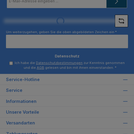
Mail-
Adresse
*
Loading...
Um weiterzugehen, geben Sie die oben abgebildeten Zeichen ein
*
Datenschutz
Ich habe die
Datenschutzbestimmungen
zur Kenntnis genommen
und die
AGB
gelesen und bin mit ihnen einverstanden.
*
Service-Hotline
Service
Informationen
Unsere Vorteile
Versandarten
Zahlungsarten