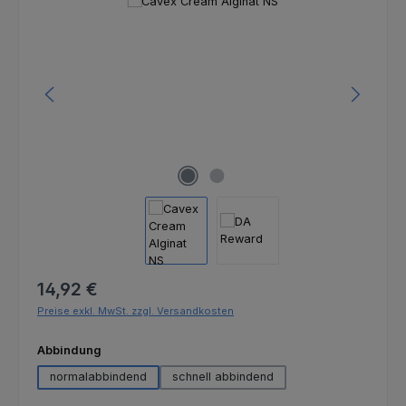
Bildergalerie überspringen
Regulärer Preis:
14,92 €
Preise exkl. MwSt. zzgl. Versandkosten
auswählen
Abbindung
normalabbindend
schnell abbindend