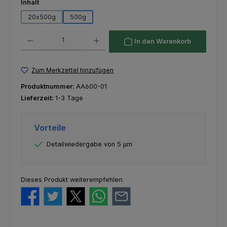
auswählen
Inhalt
20x500g
500g
Produkt Anzahl: Gib den gewünschten Wert ein oder benutze die Schaltfl
In den Warenkorb
Zum Merkzettel hinzufügen
Produktnummer:
AA600-01
Lieferzeit:
1-3 Tage
Vorteile
Detailwiedergabe von 5 μm
Dieses Produkt weiterempfehlen: