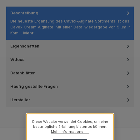
Beschreibung
Die neueste Ergänzung des Cavex-Alginate Sortiments ist das
Cavex Cream Alginate. Mit einer Detailwiedergabe von 5 μm in
Kom…
Mehr
Eigenschaften
Videos
Datenblätter
Häufig gestellte Fragen
Hersteller
Diese Website verwendet Cookies, um eine
bestmögliche Erfahrung bieten zu können.
Mehr Informationen ...