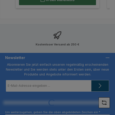
Kostenloser Versand ab 250 €
Newsletter
Abonnieren Sie jetzt einfach unseren regelmäßig erscheinenden
Newsletter und Sie werden stets unter den Ersten sein, über neue
Produkte und Angebote informiert werden.
E-
Mail-
Adresse
*
Loading...
Um weiterzugehen, geben Sie die oben abgebildeten Zeichen ein
*