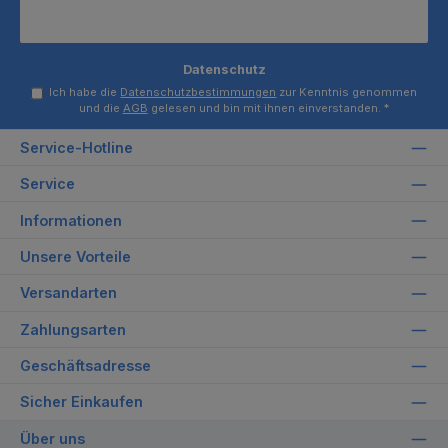
Datenschutz
Ich habe die
Datenschutzbestimmungen
zur Kenntnis genommen
und die
AGB
gelesen und bin mit ihnen einverstanden.
*
Service-Hotline
Service
Informationen
Unsere Vorteile
Versandarten
Zahlungsarten
Geschäftsadresse
Sicher Einkaufen
Über uns